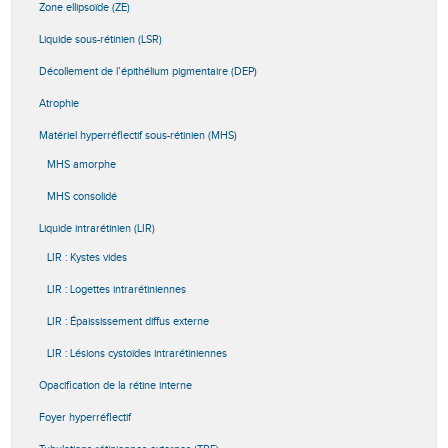
Zone ellipsoïde (ZE)
Liquide sous-rétinien (LSR)
Décollement de l’épithélium pigmentaire (DEP)
Atrophie
Matériel hyperréflectif sous-rétinien (MHS)
MHS amorphe
MHS consolidé
Liquide intrarétinien (LIR)
LIR : Kystes vides
LIR : Logettes intrarétiniennes
LIR : Épaississement diffus externe
LIR : Lésions cystoïdes intrarétiniennes
Opacification de la rétine interne
Foyer hyperréflectif