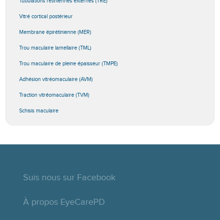
Tubulations rétiniennes externes (TRE)
Vitré cortical postérieur
Membrane épirétinienne (MER)
Trou maculaire lamellaire (TML)
Trou maculaire de pleine épaisseur (TMPE)
Adhésion vitréomaculaire (AVM)
Traction vitréomaculaire (TVM)
Schisis maculaire
Suis nous sur Facebook
À propos EyeCarePD