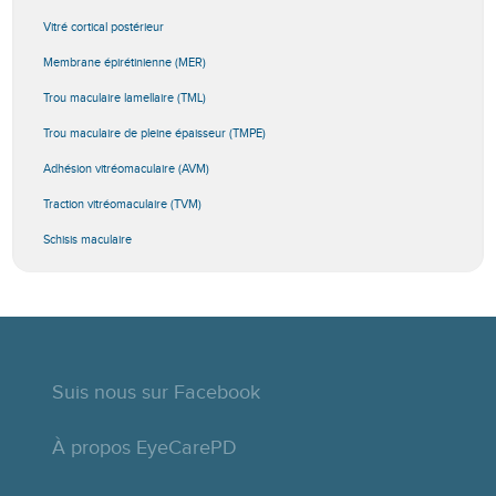
Vitré cortical postérieur
Membrane épirétinienne (MER)
Trou maculaire lamellaire (TML)
Trou maculaire de pleine épaisseur (TMPE)
Adhésion vitréomaculaire (AVM)
Traction vitréomaculaire (TVM)
Schisis maculaire
Suis nous sur Facebook
À propos EyeCarePD