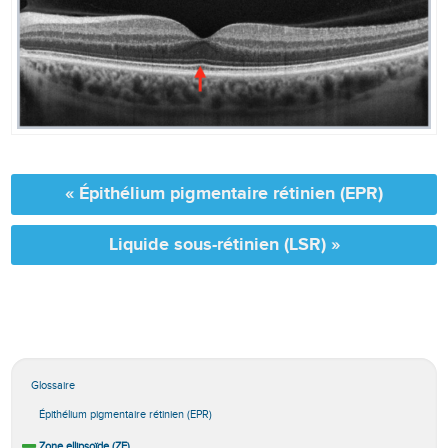
« Épithélium pigmentaire rétinien (EPR)
Liquide sous-rétinien (LSR) »
Glossaire
Épithélium pigmentaire rétinien (EPR)
Zone ellipsoïde (ZE)