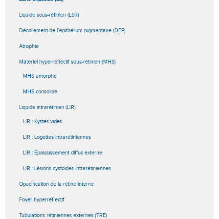
Liquide sous-rétinien (LSR)
Décollement de l’épithélium pigmentaire (DEP)
Atrophie
Matériel hyperréflectif sous-rétinien (MHS)
MHS amorphe
MHS consolidé
Liquide intrarétinien (LIR)
LIR : Kystes vides
LIR : Logettes intrarétiniennes
LIR : Épaississement diffus externe
LIR : Lésions cystoïdes intrarétiniennes
Opacification de la rétine interne
Foyer hyperréflectif
Tubulations rétiniennes externes (TRE)